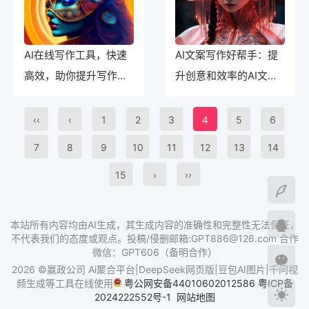
AI在线写作工具，快速
AI文案写作好帮手：提
高效，助你提升写作能
升创意和效率的AI文案
力
助手
‹‹
‹
1
2
3
4
5
6
7
8
9
10
11
12
13
14
15
›
››
本站所有内容均由AI生成，其生成内容的准确性和完整性无法保证，
不代表我们的态度或观点。投稿/侵删邮箱:GPT886@126.com 合作
微信：GPT606（备明合作）
2026 ©赢政公司 Ai聚合平台|DeepSeek网页版|豆包AI图片|千问视
频生成等工具在线使用
粤公网安备44010602012586
粤ICP备
2024222552号-1
网站地图