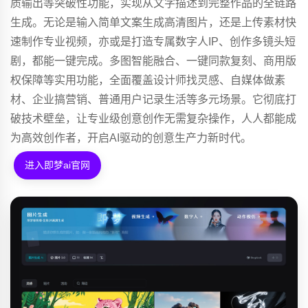
质输出等突破性功能，实现从文字描述到完整作品的全链路
生成。无论是输入简单文案生成高清图片，还是上传素材快
速制作专业视频，亦或是打造专属数字人IP、创作多镜头短
剧，都能一键完成。多图智能融合、一键同款复刻、商用版
权保障等实用功能，全面覆盖设计师找灵感、自媒体做素
材、企业搞营销、普通用户记录生活等多元场景。它彻底打
破技术壁垒，让专业级创意创作无需复杂操作，人人都能成
为高效创作者，开启AI驱动的创意生产力新时代。
进入即梦ai官网