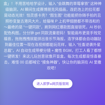
盒」！不用苦哈哈学设计，输入 “会跳舞的草莓拿铁” 这种神
级脑洞，AI 瞬间生成赛博朋克风插画，连奶泡上的拉花都
是动态光效！怕灵感卡壳？“图生图” 功能能把你随手拍的丑
照秒变复古港风大片，给猫咪 P 上机甲翅膀都不带违和的
～最绝的是 “一键同款”，刷到网红爆款图直接锁死，AI 秒扒
配色构图，分分钟 get 同款流量密码！智能画布更是手残党
福音，拖拖拽拽就能拼出音乐节海报，连字体都会自动蹦跶
到最佳位置～现在连视频都能玩花样，输入 “社畜逆袭外星
总裁”，AI 自动生成带梗分镜 + 魔性 BGM，打工人看了都想
一键转发！来这儿玩创意就像开盲盒，每次生成都是惊喜暴
击，难怪 00 后都喊它 “摸鱼神器”，快让你的脑洞在 AI 里撒
欢吧！
进入即梦ai网页版官网