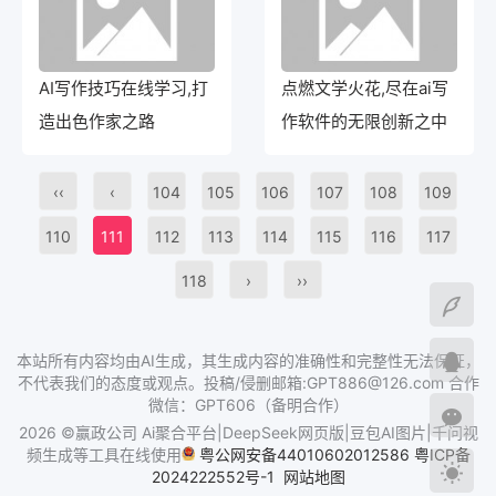
AI写作技巧在线学习,打
点燃文学火花,尽在ai写
造出色作家之路
作软件的无限创新之中
‹‹
‹
104
105
106
107
108
109
110
111
112
113
114
115
116
117
118
›
››
本站所有内容均由AI生成，其生成内容的准确性和完整性无法保证，
不代表我们的态度或观点。投稿/侵删邮箱:GPT886@126.com 合作
微信：GPT606（备明合作）
2026 ©赢政公司 Ai聚合平台|DeepSeek网页版|豆包AI图片|千问视
频生成等工具在线使用
粤公网安备44010602012586
粤ICP备
2024222552号-1
网站地图