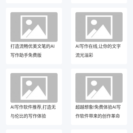
打造流畅优美文笔的AI
AI写作在线,让你的文字
写作助手免费版
流光溢彩
AI写作软件推荐,打造无
超越想象!免费体验AI写
与伦比的写作体验
作软件带来的创作革命