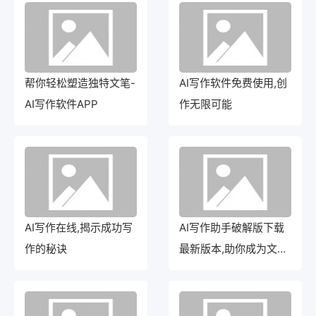
帮你轻松塑造独特文笔-
AI写作软件免费使用,创
AI写作软件APP
作无限可能
AI写作在线,揭示成功写
AI写作助手破解版下载
作的秘诀
最新版本,助你成为文采
飞扬的作家!