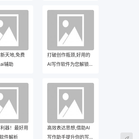
巨匠
新天地,免费
打破创作瓶颈,好用的
ai辅助
AI写作软件为您解锁无
限可能
写利器！最好用
高效表达思想,借助AI
作软件解析
写作助手提升你的写作