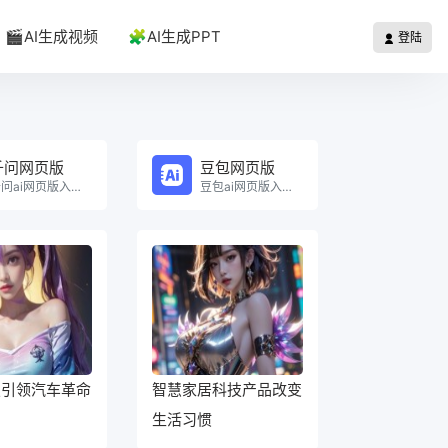
🎬AI生成视频
🧩AI生成PPT
登陆
千问网页版
豆包网页版
千问ai网页版入口在线使用。
豆包ai网页版入口在线使用。
驶引领汽车革命
智慧家居科技产品改变
生活习惯