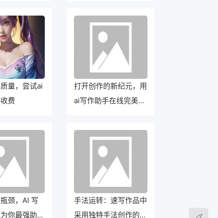
质量，尝试ai
打开创作的新纪元，用
手收费
ai写作助手在线完美展
现你的想象力
瓶颈，AI 写
手法运转：速写作品中
成为你最强助
采用独特手法创作的艺