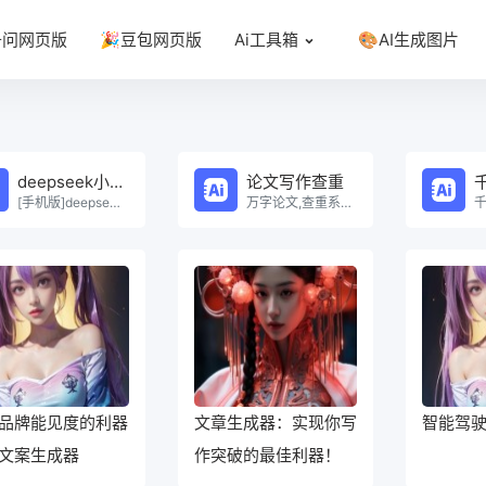
千问网页版
🎉豆包网页版
Ai工具箱
🎨AI生成图片
deepseek小程序
论文写作查重
[手机版]deepseek小程序在线使用。
万字论文,查重系统，Ai一键生成原创论文，权威查重系统，论文生成，论文写作，论文查重，论文致谢，论文。
品牌能见度的利器
文章生成器：实现你写
智能驾
文案生成器
作突破的最佳利器！