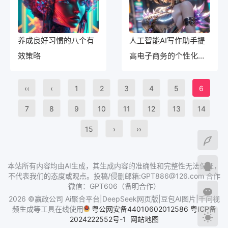
养成良好习惯的八个有
人工智能AI写作助手提
效策略
高电子商务的个性化推
荐
‹‹
‹
1
2
3
4
5
6
7
8
9
10
11
12
13
14
15
›
››
本站所有内容均由AI生成，其生成内容的准确性和完整性无法保证，
不代表我们的态度或观点。投稿/侵删邮箱:GPT886@126.com 合作
微信：GPT606（备明合作）
2026 ©赢政公司 Ai聚合平台|DeepSeek网页版|豆包AI图片|千问视
频生成等工具在线使用
粤公网安备44010602012586
粤ICP备
2024222552号-1
网站地图