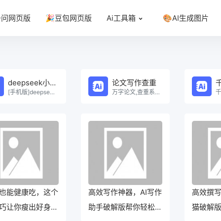
千问网页版
🎉豆包网页版
Ai工具箱
🎨AI生成图片
deepseek小程序
论文写作查重
[手机版]deepseek小程序在线使用。
万字论文,查重系统，Ai一键生成原创论文，权威查重系统，论文生成，论文写作，论文查重，论文致谢，论文。
也能健康吃，这个
高效写作神器，AI写作
高效撰写
巧让你瘦出好身
助手破解版帮你轻松驾
猫破解