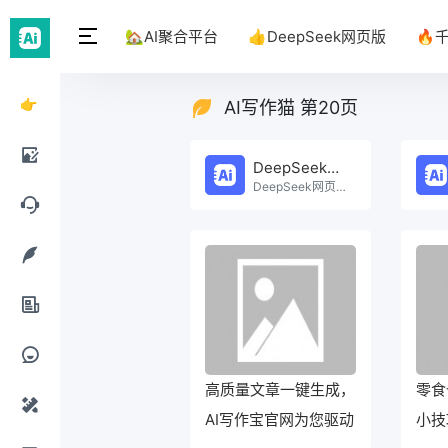
🏡AI聚合平台
👍DeepSeek网页版
🔥
👉
AI写作猫 第20页
DeepSeek
DeepSeek网页版
网页
DeepSeek网页版在线免费体验。
AI绘
版
画工
AI聊
具
天工
AI写
具
作工
AI办
具
公工
高质量文章一键生成，
零食
AI提
AI写作宝官网为您驱动
小技
具
示词
AI设