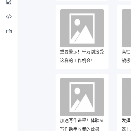
材！
计工
AI图
具
像处
AI编
理
程工
AI视
重要警示！千万别接受
高性
具
频制
这样的工作机会！
战极
作
加速写作进程！体验ai
发挥
写作助手收费的效果
器！