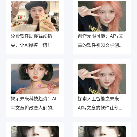
免费软件助你舞动指
创作无限可能：AI写文
尖，让AI操控一切！
章的软件引领文学创作
新风潮
揭示未来科技趋势：AI
探索人工智能之未来：
写文章将改变人们的工
AI写文章的软件让创作
作方式
触手可及