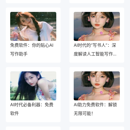
起
免费软件：你的贴心AI
AI时代的“写书人”：深
写作助手
度解读人工智能写作工
具
AI时代必备利器：免费
AI助力免费软件：解锁
软件
无限可能！