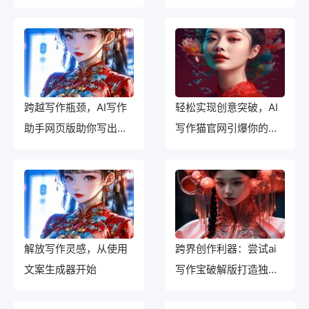
品
跨越写作瓶颈，AI写作
轻松实现创意突破，AI
助手网页版助你写出完
写作猫官网引爆你的写
美之作！
作激情
解放写作灵感，从使用
跨界创作利器：尝试ai
文案生成器开始
写作宝破解版打造独特
的内容品牌