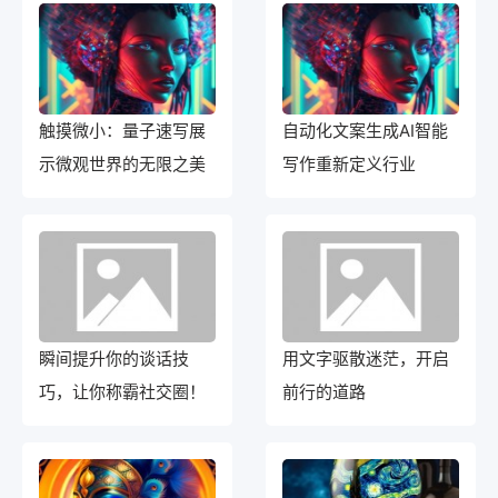
触摸微小：量子速写展
自动化文案生成AI智能
示微观世界的无限之美
写作重新定义行业
瞬间提升你的谈话技
用文字驱散迷茫，开启
巧，让你称霸社交圈！
前行的道路