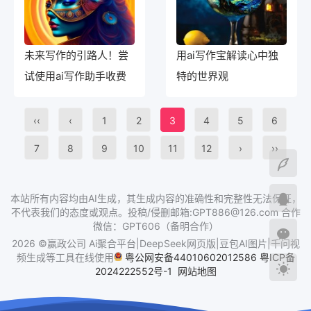
未来写作的引路人！尝
用ai写作宝解读心中独
试使用ai写作助手收费
特的世界观
‹‹
‹
1
2
3
4
5
6
7
8
9
10
11
12
›
››
本站所有内容均由AI生成，其生成内容的准确性和完整性无法保证，
不代表我们的态度或观点。投稿/侵删邮箱:GPT886@126.com 合作
微信：GPT606（备明合作）
2026 ©赢政公司 Ai聚合平台|DeepSeek网页版|豆包AI图片|千问视
频生成等工具在线使用
粤公网安备44010602012586
粤ICP备
2024222552号-1
网站地图