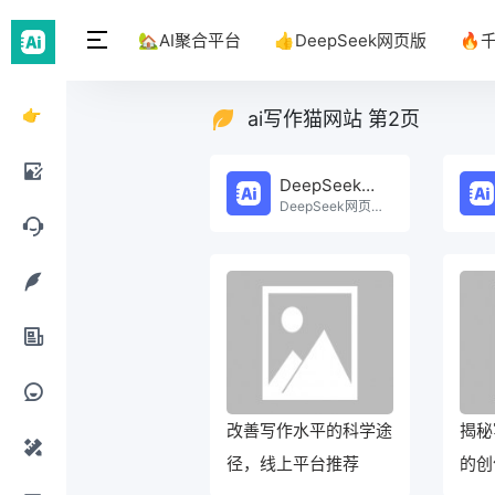
🏡AI聚合平台
👍DeepSeek网页版
🔥
👉
ai写作猫网站 第2页
DeepSeek
DeepSeek网页版
网页
DeepSeek网页版在线免费体验。
AI绘
版
画工
AI聊
具
天工
AI写
具
作工
AI办
具
公工
改善写作水平的科学途
揭秘
AI提
径，线上平台推荐
的创
具
示词
AI设