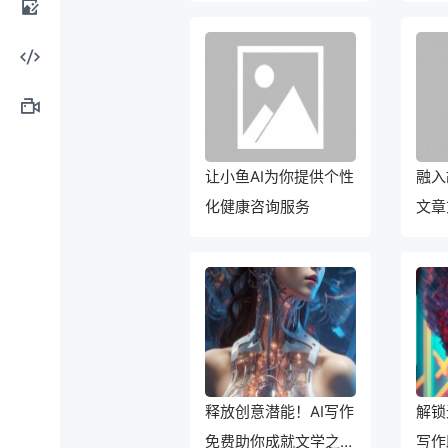
计工
AI图
具
像处
AI编
理
程工
AI视
让小鱼AI为你提供个性
融入
具
频制
化健康咨询服务
文章
作
释放创意潜能！AI写作
解锁
免费助你成就文学之
写作