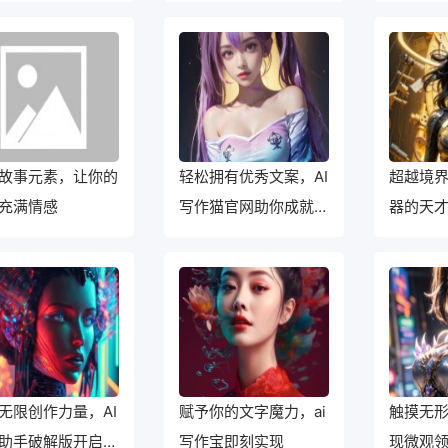
故事元素，让你的
轻松拥有优秀文案，AI
超越境界
充满情感
写作猫官网助你成就写
器的天
作之王
无限创作力量，AI
赋予你的文字魔力，ai
触摸无
助手破解版开启你
写作宝即刻实现
现微观