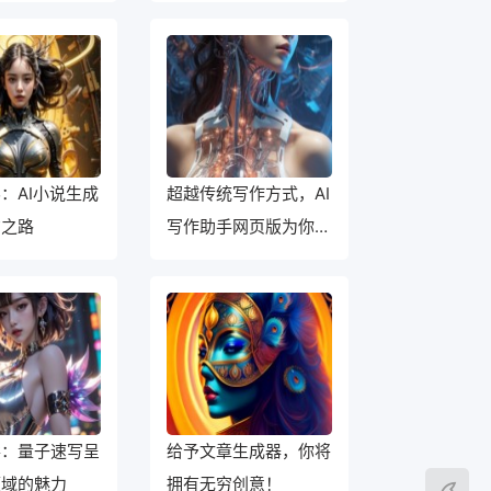
行！
：AI小说生成
超越传统写作方式，AI
才之路
写作助手网页版为你开
启新世界！
形：量子速写呈
给予文章生成器，你将
领域的魅力
拥有无穷创意！