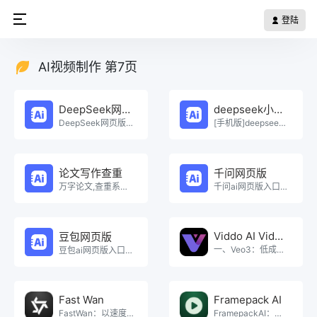
登陆
AI视频制作 第7页
DeepSeek网页版
deepseek小程序
DeepSeek网页版在线免费体验。
[手机版]deepseek小程序在线使用。
论文写作查重
千问网页版
万字论文,查重系统，Ai一键生成原创论文，权威查重系统，论文生成，论文写作，论文查重，论文致谢，论文。
千问ai网页版入口在线使用。
Viddo AI Video Generator
豆包网页版
一、Veo3：低成本AI视频生成的“性价比之王”在AI视频生成领域，“效果”与“成本”。
豆包ai网页版入口在线使用。
Fast Wan
Framepack AI
FastWan：以速度重塑AI视频创作的边界，在短视频主导传播的时代，“快”不仅是效率的追求。
FramepackAI：打破壁垒的革命性AI视频生成模型在AI视频生成技术飞速发展的今天，。