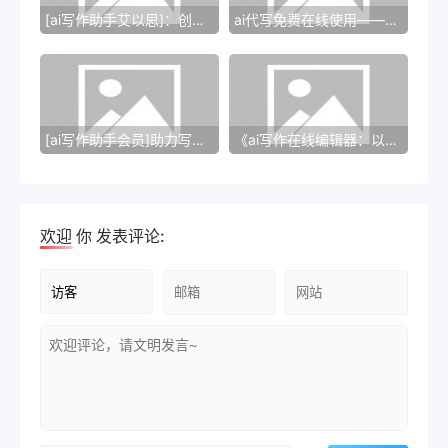
[ai写作助手艾以思]：创新的写作工具
ai代写免费在线使用——科技写作新时代的到来
[ai写作助手会员]助力写作：创作无限可能
《ai写作在线编辑器：以词会友，激荡创意的海洋》
欢迎
你
发表评论: