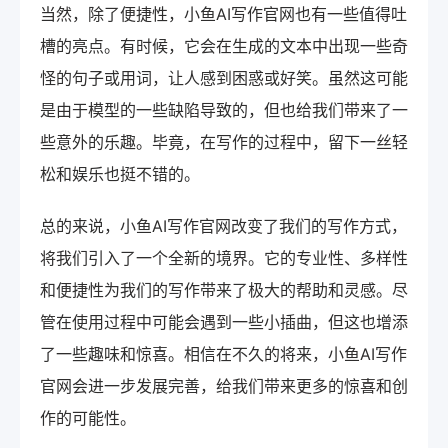
当然，除了便捷性，小鱼AI写作官网也有一些值得吐
槽的亮点。有时候，它会在生成的文本中出现一些奇
怪的句子或用词，让人感到困惑或好笑。虽然这可能
是由于模型的一些缺陷导致的，但也给我们带来了一
些意外的乐趣。毕竟，在写作的过程中，留下一丝轻
松和娱乐也挺不错的。
总的来说，小鱼AI写作官网改变了我们的写作方式，
将我们引入了一个全新的境界。它的专业性、多样性
和便捷性为我们的写作带来了极大的帮助和灵感。尽
管在使用过程中可能会遇到一些小插曲，但这也增添
了一些趣味和惊喜。相信在不久的将来，小鱼AI写作
官网会进一步发展完善，给我们带来更多的惊喜和创
作的可能性。