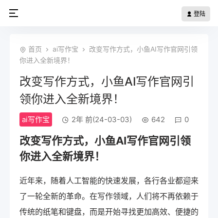
登陆
首页
ai写作宝
改变写作方式，小鱼AI写作官网引领
你进入全新境界！
改变写作方式，小鱼AI写作官网引
领你进入全新境界！
ai写作宝
2年 前(24-03-03)
642
0
改变写作方式，
小鱼AI
写作官网引领
你进入全新境界！
近年来，随着人工智能的快速发展，各行各业都迎来
了一轮全新的革命。在写作领域，人们将不再依赖于
传统的纸笔和键盘，而是开始寻找更加高效、便捷的