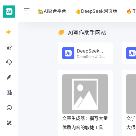
🏡AI聚合平台
👍DeepSeek网页版
🔥
👉
AI写作助手网站
DeepSeek
DeepSeek网页版
网页
DeepSeek网页版在线免费体验。
AI绘
版
画工
AI聊
具
天工
AI写
具
作工
AI办
具
公工
文章生成器：撰写大量
文学
AI提
优质内容的敏捷工具
大师
具
示词
AI设