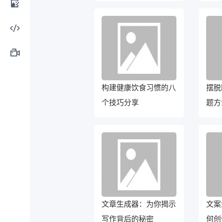
计工
AI图
具
像处
AI编
理
程工
AI视
构建健康饮食习惯的八
摆脱
具
频制
个技巧分享
题方
作
文章生成器：为你揭示
文案
写作背后的秘密
何创