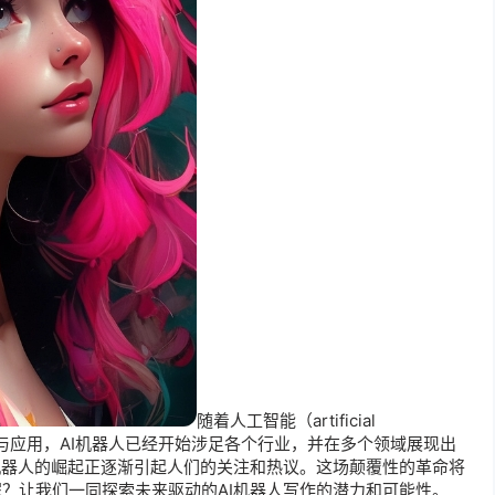
随着人工智能（
artificial
展与应用，AI机器人已经开始涉足各个行业，并在多个领域展现出
机器人的崛起正逐渐引起人们的关注和热议。这场颠覆性的革命将
？让我们一同探索未来驱动的AI机器人写作的潜力和可能性。