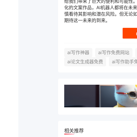
给我们带来了巨大的便利和可能性
化的文案作品，AI机器人都将在未
慎看待其影响和潜在风险。但无论如
期待这一未来的到来。
ai写作神器
ai写作免费网站
ai论文生成器免费
ai写作助手
相关推荐