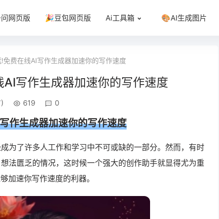
千问网页版
🎉豆包网页版
Ai工具箱
🎨AI生成图片
!免费在线AI写作生成器加速你的写作速度
线AI写作生成器加速你的写作速度
)
619
0
i写作生成器
加速你的写作速度
经成为了许多人工作和学习中不可或缺的一部分。然而，有时
、想法匮乏的情况，这时候一个强大的创作助手就显得尤为重
能够加速你写作速度的利器。