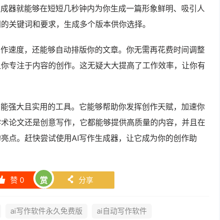
生成器就能够在短短几秒钟内为你生成一篇形象鲜明、吸引人
同的关键词和要求，生成多个版本供你选择。
写作速度，还能够自动排版你的文章。你无需再花费时间调整
让你专注于内容的创作。这无疑大大提高了工作效率，让你有
功能强大且实用的工具。它能够帮助你发挥创作天赋，加速你
学术论文还是创意写作，它都能够提供高质量的内容，并且在
亮点。赶快尝试使用AI写作生成器，让它成为你的创作助
赞
0
赏
分享
󰄼
󰄯
ai写作软件永久免费版
ai自动写作软件