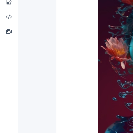
计工
AI图
具
像处
AI编
理
程工
AI视
具
频制
作