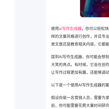
使用
ai写作生成器
，你可以轻松快
样的文案风格进行创作，并且专
类文章还是教育相关内容，它都
提到AI写作生成器，你可能会想
大笑的亮点。有时候，它会在创
让写作过程更加有趣，还能够调
以下是一个使用AI写作生成器的
假设你是一名营销人员，需要为某
前，你可能需要花费大量时间研