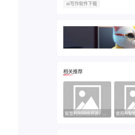
ai写作软件下载
相关推荐
智慧利用网络资源，提高学习效率！