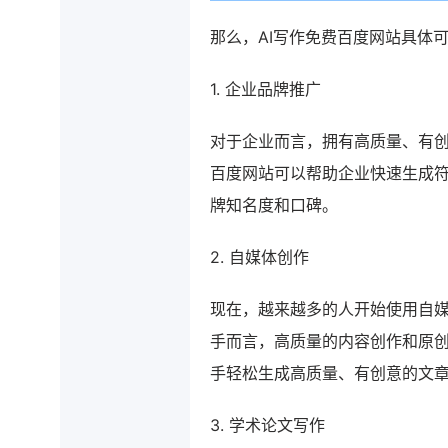
那么，AI写作免费百度网站具体
1. 企业品牌推广
对于企业而言，拥有高质量、有创
百度网站可以帮助企业快速生成
牌知名度和口碑。
2. 自媒体创作
现在，越来越多的人开始使用自
手而言，高质量的内容创作和原创
手轻松生成高质量、有创意的文
3. 学术论文写作