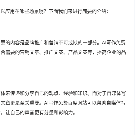
可以应用在哪些场景呢？下面我们来进行简要的介绍：
意的内容是品牌推广和营销不可或缺的一部分。AI写作免费
符合需要的营销文章、推广文案、产品文案等，提高企业的品
媒体来传递和分享自己的观点、经验和知识。而对于自媒体写
文章更是至关重要。AI写作免费百度网站可以帮助自媒体写
章，让自己的声音更有分量和影响力。