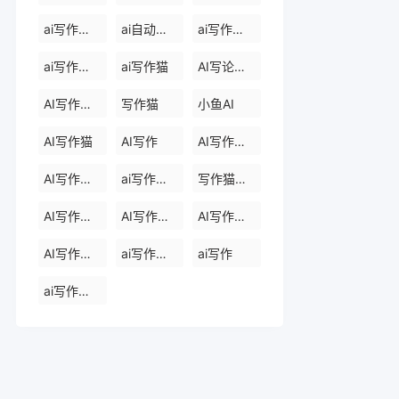
ai写作软件永久免费版
ai自动写作软件
ai写作生成器
ai写作免费
ai写作猫
AI写论文生成器
AI写作助手
写作猫
小鱼AI
AI写作猫
AI写作
AI写作生成器
AI写作助手
ai写作助手会员
写作猫官网
AI写作助手官网
AI写作助手免费版
AI写作助手那些
AI写作助手原创
ai写作助手网页版
ai写作
ai写作官网