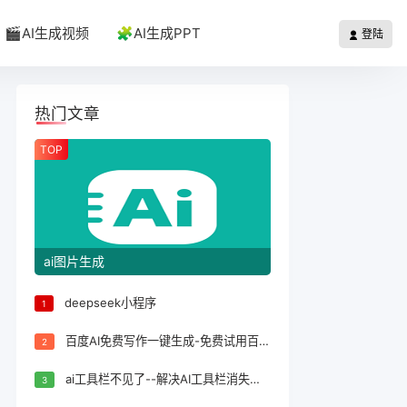
🎬AI生成视频
🧩AI生成PPT
登陆
热门文章
TOP
ai图片生成
deepseek小程序
1
百度AI免费写作一键生成-免费试用百度AI写作一键生成，轻松完成文案创作！
2
ai工具栏不见了--解决AI工具栏消失问题的方法
3