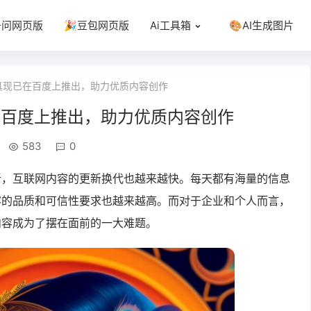
千问网页版
🎉豆包网页版
Ai工具箱
🎨AI生成图片
具现已在百度上推出，助力优质内容创作
在百度上推出，助力优质内容创作
583
0
新，互联网内容的更新换代也越来越快。每天都有海量的信息
容的品质和可信性要求也越来越高。而对于企业和个人而言，
内容成为了摆在面前的一大难题。