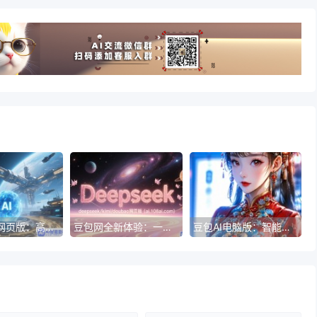
Kimi PPT网页版：高效演示新体验
豆包网全新体验：一站式服务，尽在掌握
豆包AI电脑版：智能网页助手