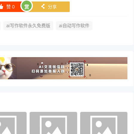
赞
0
赏
分享
󰄼
󰄯
ai写作软件永久免费版
ai自动写作软件