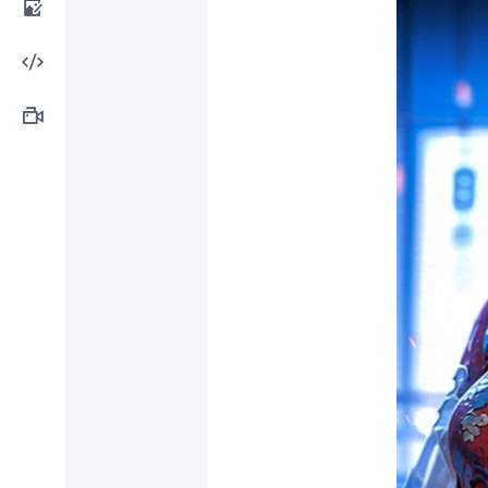
计工
AI图
具
像处
AI编
理
程工
AI视
具
频制
作