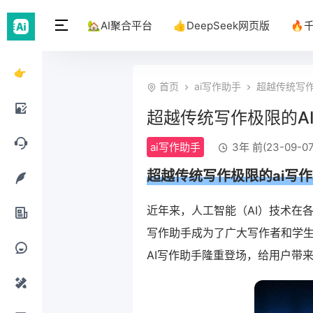
🏡AI聚合平台
👍DeepSeek网页版
🔥
👉
首页
ai写作助手
超越传统写作
DeepSeek
超越传统写作极限的A
网页
AI绘
ai写作助手
3年 前(23-09-07
版
画工
AI聊
超越传统写作极限的
ai写
具
天工
AI写
近年来，人工智能（AI）技术在
具
写作助手成为了广大写作者和学
作工
AI办
AI写作助手隆重登场，给用户带
具
公工
AI提
具
示词
AI设