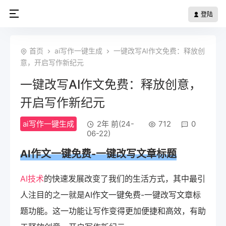
登陆
首页
ai写作一键生成
一键改写AI作文免费：释放创
意，开启写作新纪元
一键改写AI作文免费：释放创意，
开启写作新纪元
ai写作一键生成
2年 前(24-
712
0
06-22)
AI作文一键免费-一键改写文章标题
AI技术
的快速发展改变了我们的生活方式，其中最引
人注目的之一就是AI作文一键免费-一键改写文章标
题功能。这一功能让写作变得更加便捷和高效，有助