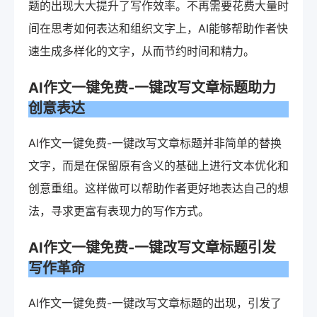
题的出现大大提升了写作效率。不再需要花费大量时
间在思考如何表达和组织文字上，AI能够帮助作者快
速生成多样化的文字，从而节约时间和精力。
AI作文一键免费-一键改写文章标题助力
创意表达
AI作文一键免费-一键改写文章标题并非简单的替换
文字，而是在保留原有含义的基础上进行文本优化和
创意重组。这样做可以帮助作者更好地表达自己的想
法，寻求更富有表现力的写作方式。
AI作文一键免费-一键改写文章标题引发
写作革命
AI作文一键免费-一键改写文章标题的出现，引发了