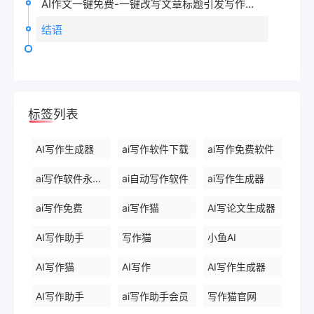
AI作文一键免费-一键改写文章标题引发写作革命
结语
标签列表
AI写作生成器
ai写作软件下载
ai写作免费软件
ai写作软件永久免费版
ai自动写作软件
ai写作生成器
ai写作免费
ai写作猫
AI写论文生成器
AI写作助手
写作猫
小鱼AI
AI写作猫
AI写作
AI写作生成器
AI写作助手
ai写作助手会员
写作猫官网