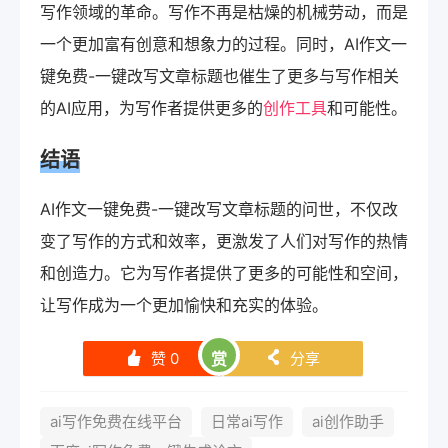
写作领域的革命。写作不再是枯燥的机械劳动，而是
一个更加富有创意和想象力的过程。同时，AI作文一
键免费-一键改写文章标题也催生了更多与写作相关
的AI应用，为写作者提供更多的
创作工具
和可能性。
结语
AI作文一键免费-一键改写文章标题的问世，不仅改
变了写作的方式和效率，更激发了人们对写作的热情
和创造力。它为写作者提供了更多的可能性和空间，
让写作成为一个更加愉快和充实的体验。
赞
0
赏
分享
󰄼
󰄯
ai写作免费在线平台
日常ai写作
ai创作助手