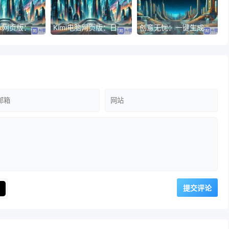
DeepSeek网页版：探索深度信息的新工具
Kimi电脑网页版：日常工作和生活中不可或缺的伙伴！
创意无忧：一键生成吸引人的文案