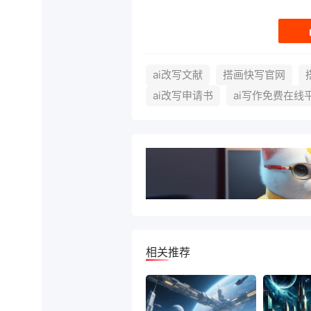
ai改写文献
搭画快写官网
ai改写申请书
ai写作免费在线
相关推荐