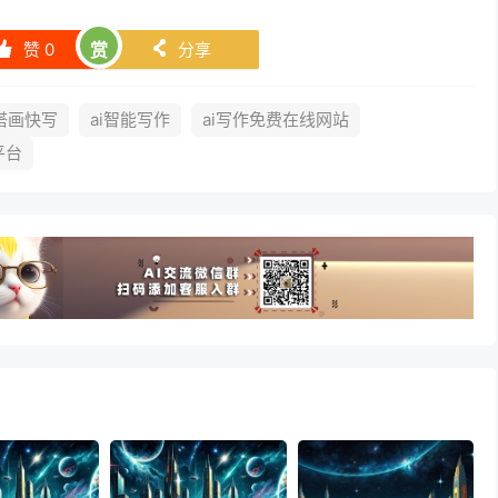
赞
0
赏
分享
󰄼
󰄯
搭画快写
ai智能写作
ai写作免费在线网站
平台