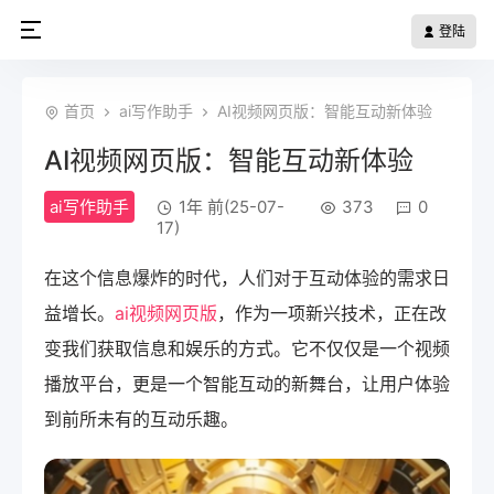
登陆
首页
ai写作助手
AI视频网页版：智能互动新体验
AI视频网页版：智能互动新体验
ai写作助手
1年 前(25-07-
373
0
17)
在这个信息爆炸的时代，人们对于互动体验的需求日
益增长。
ai视频网页版
，作为一项新兴技术，正在改
变我们获取信息和娱乐的方式。它不仅仅是一个视频
播放平台，更是一个智能互动的新舞台，让用户体验
到前所未有的互动乐趣。