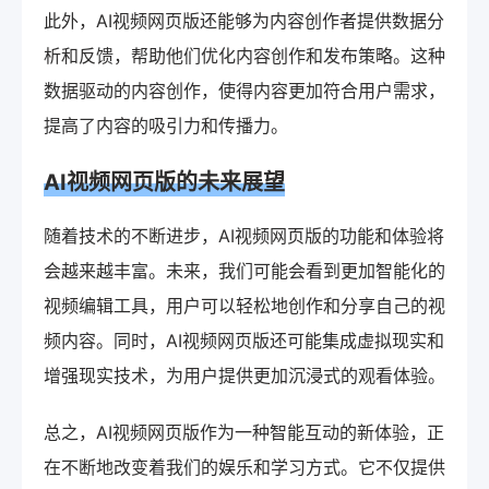
此外，AI视频网页版还能够为内容创作者提供数据分
析和反馈，帮助他们优化内容创作和发布策略。这种
数据驱动的内容创作，使得内容更加符合用户需求，
提高了内容的吸引力和传播力。
AI视频网页版的未来展望
随着技术的不断进步，AI视频网页版的功能和体验将
会越来越丰富。未来，我们可能会看到更加智能化的
视频编辑工具，用户可以轻松地创作和分享自己的视
频内容。同时，AI视频网页版还可能集成虚拟现实和
增强现实技术，为用户提供更加沉浸式的观看体验。
总之，AI视频网页版作为一种智能互动的新体验，正
在不断地改变着我们的娱乐和学习方式。它不仅提供