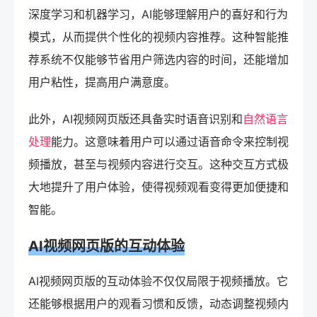
深度学习和机器学习，AI能够理解用户的喜好和行为
模式，从而提供个性化的视频内容推荐。这种智能推
荐系统不仅能够节省用户筛选内容的时间，还能增加
用户粘性，提高用户满意度。
此外，AI视频网页版还具备实时语音识别和
自然语言
处理
能力。这意味着用户可以通过语音命令来控制视
频播放，甚至与视频内容进行交互。这种交互方式极
大地提升了用户体验，使得视频观看变得更加便捷和
智能。
AI视频网页版的互动体验
AI视频网页版的互动体验不仅仅局限于视频播放。它
还能够根据用户的观看习惯和反馈，动态调整视频内