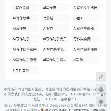
ai写作免费
ai写作猫
AI写论文生成器
AI写作助手
写作猫
小鱼AI
AI写作猫
AI写作
AI写作生成器
AI写作助手
ai写作助手会员
写作猫官网
AI写作助手官网
AI写作助手免费版
AI写作助手那些
AI写作助手原创
ai写作助手网页版
ai写作
ai写作官网
本站所有内容均由AI生成，其生成内容的准确性和完整性无法保证，
不代表我们的态度或观点。投稿/侵删邮箱:GPT886@126.com 合作
微信：GPT606（备明合作）
2026 ©赢政公司 Ai聚合平台|DeepSeek网页版|豆包AI图片|千问视
频生成等工具在线使用
粤公网安备44010602012586
粤ICP备