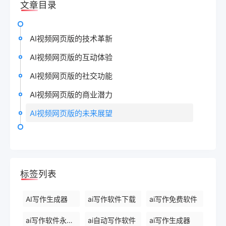
文章目录
AI视频网页版的技术革新
AI视频网页版的互动体验
AI视频网页版的社交功能
AI视频网页版的商业潜力
AI视频网页版的未来展望
标签列表
AI写作生成器
ai写作软件下载
ai写作免费软件
ai写作软件永久免费版
ai自动写作软件
ai写作生成器