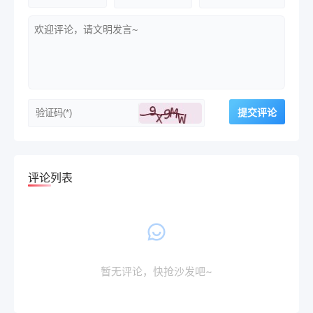
评论列表
暂无评论，快抢沙发吧~