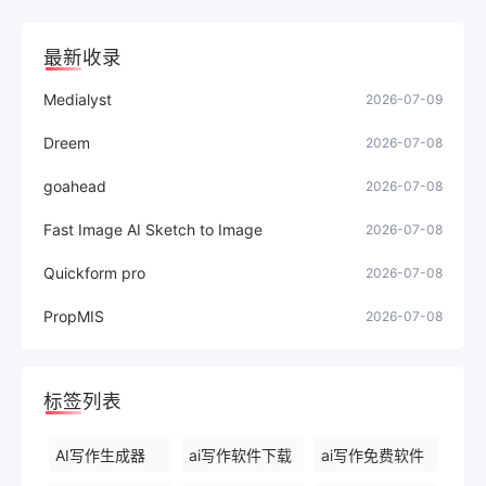
最新收录
Medialyst
2026-07-09
Dreem
2026-07-08
goahead
2026-07-08
Fast Image AI Sketch to Image
2026-07-08
Quickform pro
2026-07-08
PropMIS
2026-07-08
标签列表
AI写作生成器
ai写作软件下载
ai写作免费软件