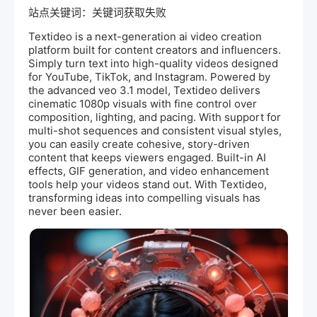
站点关键词：关键词获取失败
Textideo is a next-generation
ai video
creation
platform built for content creators and influencers.
Simply turn text into high-quality
videos
designed
for YouTube, TikTok, and Instagram. Powered by
the advanced
veo 3
.1 model, Textideo delivers
cinematic 1080p visuals with fine control over
composition, lighting, and pacing. With support for
multi-shot sequences and consistent visual styles,
you can easily create cohesive, story-driven
content that keeps viewers engaged. Built-in AI
effects, GIF generation, and video enhancement
tools help your videos stand out. With Textideo,
transforming ideas into compelling visuals has
never been easier.