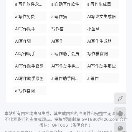
ai写作软件永久免费版
ai自动写作软件
ai写作生成器
ai写作免费
ai写作猫
AI写论文生成器
AI写作助手
写作猫
小鱼AI
AI写作猫
AI写作
AI写作生成器
AI写作助手
ai写作助手会员
写作猫官网
AI写作助手官网
AI写作助手免费版
AI写作助手那些
AI写作助手原创
ai写作助手网页版
ai写作
ai写作官网
本站所有内容均由AI生成，其生成内容的准确性和完整性无法保证，
不代表我们的态度或观点。投稿/侵删邮箱:GPT886@126.com 合作
微信：GPT606（备明合作）