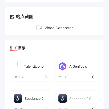
站点截图
相关推荐
TalentEconomy
AIGenTools
112
118
Seedance 2.0 Mini
Seedance 2.0 Mini - 高性价比AI视频生成工具
126
115