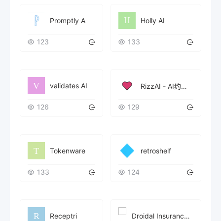
Promptly A
Holly AI
123
133
validates AI
RizzAI - AI约会沟通助手
126
129
Tokenware
retroshelf
133
124
Receptri
Droidal Insurance Verification AI Agent