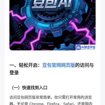
一、轻松开启：
豆包官网网页版
的访问与
登录
（一）快速找到入口
访问
豆包网页版
非常简单。你只需打开常用的浏览
器，无论是 Chrome、Firefox、Safari，还是国内