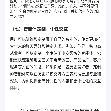
握词汇。你还可以让它根据你的学习需求生成单词背诵
计划，辅助你高效记忆单词。比如，输入 “学习雅思词
汇”，它会为你制定合理的学习计划，并提供相应的词汇
学习资料。
（七）智能体定制，个性交互
用户可以训练和定制属于自己的智能体，使其更加符
合个人的聊天喜好和特定需求。例如，你是一名电商
从业者，可以定制一个专注于电商领域的智能体，它
能更快速准确地回答关于电商运营、产品推广、客户
服务等方面的问题；如果你是一名历史爱好者，定制
的智能体可以在历史知识交流方面表现得更加专业和
深入，为你提供更有针对性的内容和更个性化的交互
体验。