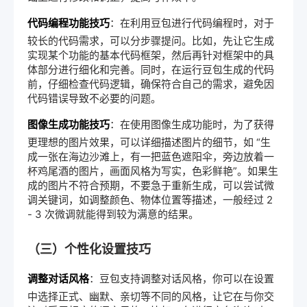
代码编程功能技巧
：在利用豆包进行代码编程时，对于
较长的代码需求，可以分步骤提问。比如，先让它生成
实现某个功能的基本代码框架，然后再针对框架中的具
体部分进行细化和完善。同时，在运行豆包生成的代码
前，仔细检查代码逻辑，确保符合自己的需求，避免因
代码错误导致不必要的问题。
图像生成功能技巧
：在使用图像生成功能时，为了获得
更理想的图片效果，可以详细描述图片的细节，如 “生
成一张在海边沙滩上，有一把蓝色遮阳伞，旁边放着一
杯鸡尾酒的图片，画面风格为写实，色彩鲜艳”。如果生
成的图片不符合预期，不要急于重新生成，可以尝试微
调关键词，如调整颜色、物体位置等描述，一般经过 2
- 3 次微调就能得到较为满意的结果。
（三）个性化设置技巧
调整对话风格
：豆包支持调整对话风格，你可以在设置
中选择正式、幽默、亲切等不同的风格，让它在与你交