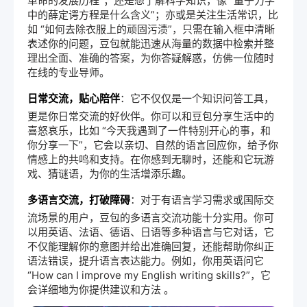
革命的发展历程”；还是想了解科学知识，像 “量子力学
中的薛定谔方程是什么含义”；亦或是关注生活常识，比
如 “如何去除衣服上的顽固污渍”，只需在输入框中清晰
表述你的问题，豆包就能迅速从海量的数据中检索并整
理出全面、准确的答案，为你答疑解惑，仿佛一位随时
在线的专业导师。
日常交流，贴心陪伴
：它不仅仅是一个知识问答工具，
更是你日常交流的好伙伴。你可以和豆包分享生活中的
喜怒哀乐，比如 “今天我遇到了一件特别开心的事，和
你分享一下”，它会以亲切、自然的语言回应你，给予你
情感上的共鸣和支持。在你感到无聊时，还能和它玩游
戏、猜谜语，为你的生活增添乐趣。
多语言交流，打破障碍
：对于有语言学习需求或国际交
流场景的用户，豆包的多语言交流功能十分实用。你可
以用英语、法语、德语、日语等多种语言与它对话，它
不仅能理解你的意图并给出准确回复，还能帮助你纠正
语法错误，提升语言表达能力。例如，你用英语问它
“How can I improve my English writing skills?”，它
会详细地为你提供建议和方法 。