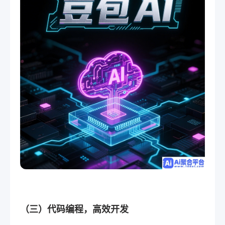
（三）代码编程，高效开发