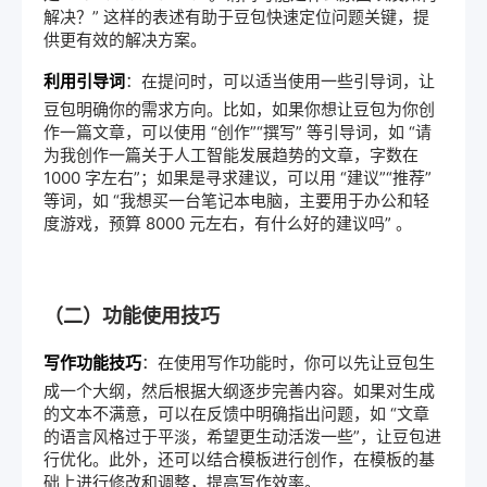
解决？” 这样的表述有助于豆包快速定位问题关键，提
供更有效的解决方案。
利用引导词
：在提问时，可以适当使用一些引导词，让
豆包明确你的需求方向。比如，如果你想让豆包为你创
作一篇文章，可以使用 “创作”“撰写” 等引导词，如 “请
为我创作一篇关于人工智能发展趋势的文章，字数在
1000 字左右”；如果是寻求建议，可以用 “建议”“推荐”
等词，如 “我想买一台笔记本电脑，主要用于办公和轻
度游戏，预算 8000 元左右，有什么好的建议吗” 。
（二）功能使用技巧
写作功能技巧
：在使用写作功能时，你可以先让豆包生
成一个大纲，然后根据大纲逐步完善内容。如果对生成
的文本不满意，可以在反馈中明确指出问题，如 “文章
的语言风格过于平淡，希望更生动活泼一些”，让豆包进
行优化。此外，还可以结合模板进行创作，在模板的基
础上进行修改和调整，提高写作效率。