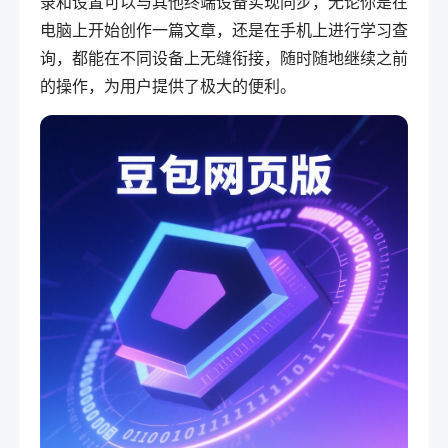
录和设置可以与其他终端设备实现同步，无论你是在
电脑上开始创作一篇文章，还是在手机上进行学习查
询，都能在不同设备上无缝衔接，随时随地继续之前
的操作，为用户提供了极大的便利。