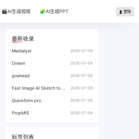
🎬AI生成视频
🧩AI生成PPT
登陆
最新收录
Medialyst
2026-07-09
Dreem
2026-07-08
goahead
2026-07-08
Fast Image AI Sketch to Image
2026-07-08
Quickform pro
2026-07-08
PropMIS
2026-07-08
标签列表