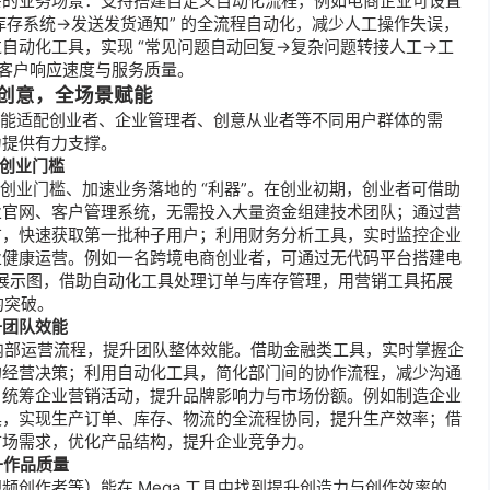
的业务场景：支持搭建自定义自动化流程，例如电商企业可设置 
库存系统→发送发货通知” 的全流程自动化，减少人工操作失误，
自动化工具，实现 “常见问题自动回复→复杂问题转接人工→工
升客户响应速度与服务质量。
创意，全场景赋能
使其能适配创业者、企业管理者、创意从业者等不同用户群体的需
力提供有力支撑。
低创业门槛
低创业门槛、加速业务落地的 “利器”。在创业初期，创业者可借助
业官网、客户管理系统，无需投入大量资金组建技术团队；通过营
广，快速获取第一批种子用户；利用财务分析工具，实时监控企业
业健康运营。例如一名跨境电商创业者，可通过无代码平台搭建电
产品展示图，借助自动化工具处理订单与库存管理，用营销工具拓展
的突破。
升团队效能
优化内部运营流程，提升团队整体效能。借助金融类工具，实时掌握企
的经营决策；利用自动化工具，简化部门间的协作流程，减少沟通
，统筹企业营销活动，提升品牌影响力与市场份额。例如制造企业
具，实现生产订单、库存、物流的全流程协同，提升生产效率；借
市场需求，优化产品结构，提升企业竞争力。
升作品质量
创作者等）能在 Mega 工具中找到提升创造力与创作效率的 