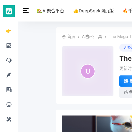
🏡AI聚合平台
👍DeepSeek网页版
🔥
👉
首页
AI办公工具
The Mega T
DeepSeek
AI
网页
The
AI绘
版
更新时间
画工
AI聊
链
具
天工
AI写
站
具
作工
AI办
具
公工
AI提
具
示词
AI设