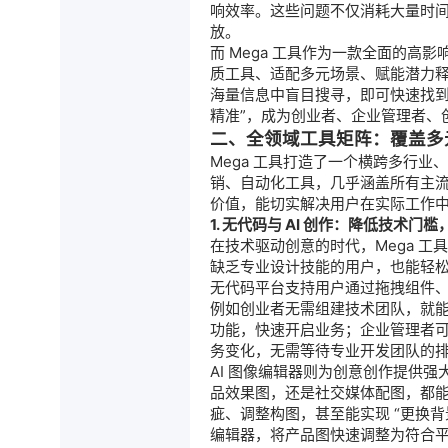
响效率。这些问题不仅消耗大量时
放。
而 Mega 工具作为一款全面的高影
质工具、适配多元场景、赋能潜力释
海量信息中盲目搜寻，即可快速找到
精准”，成为创业者、企业管理者、
二、全领域工具矩阵：覆盖多
Mega 工具打造了一个横跨多行业
销、自动化工具，几乎涵盖所有主
价值，能切实解决用户在实际工作
1. 无代码与 AI 创作：降低技术门
在技术驱动创意的时代，Mega 工
缺乏专业设计技能的用户，也能轻
无代码平台支持用户通过拖拽组件
例如创业者无需组建技术团队，就
功能，快速开启业务；企业管理者
务变化，无需等待专业开发团队的
AI 图像编辑器则为创意创作提供
品效果图，还是社交媒体配图，都
疵、调整构图，甚至能实现 “更换背景
编辑器，将产品图快速调整为符合平