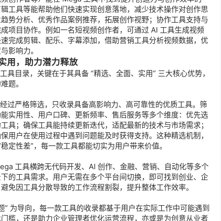
视频剪辑工具等能帮助他们快速实现创意落地，减少技术操作对创作思
业趋势分析、优秀作品案例推荐，拓展创作视野；协作工具支持与
成项目协作。例如一名短视频创作者，可通过 AI 工具生成视频
快速完成剪辑、配乐、字幕添加，借助营销工具分析视频数据，优
度与影响力。
实用，助力潜力释放
的工具目录，关键在于其具备 “精选、全面、实用” 三大核心优势，
的难题。
而是经过严格筛选，只收录具备高影响力、高可靠性的优质工具。筛
功能实用性、用户口碑、更新频率、售后服务等多个维度：优先选
的工具；确保工具能持续更新迭代，适配最新的技术与市场需求；
确保用户在使用过程中遇到问题能及时获得支持。这种精选机制，
或 “稳定性差”，每一款工具都能切实为用户带来价值。
ga 工具横跨无代码开发、AI 创作、金融、营销、自动化等多个
景下的工具需求。用户无需在多个平台间切换，即可找到创业、企
，避免因工具分散导致的工作流程割裂，提升整体工作效率。
际问题” 为导向，每一款工具的收录都基于用户在实际工作中可能遇到
术门槛，还是助力企业管理者优化运营流程，亦或是为创意从业者