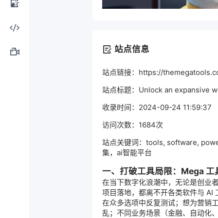
计工
AI图
具
像处
AI编
站点信息
理
程工
AI视
站点链接：https://themegatools.c
具
站点标题：Unlock an expansive world
频制
收录时间：2024-09-24 11:59:37
作
访问次数：1684次
站点关键词：tools, software, powerf
集，ai智能平台
一、打破工具局限：Mega 
在当下数字化浪潮中，无论是创业
项目落地，都离不开各类软件与 A
在众多选项中反复测试；想为营销
乱；不同业务场景（金融、自动化