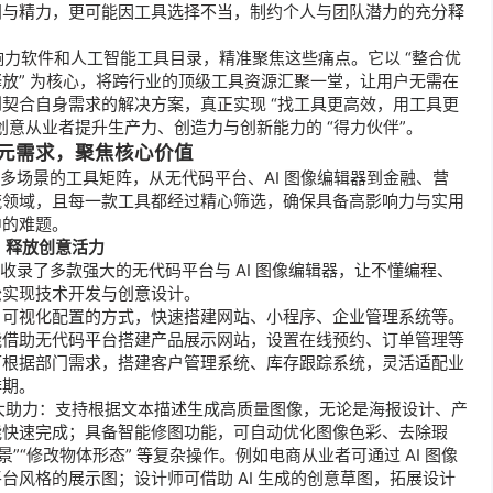
间与精力，更可能因工具选择不当，制约个人与团队潜力的充分释
响力软件和
人工智能
工具目录，精准聚焦这些痛点。它以 “整合优
放” 为核心，将跨行业的顶级工具资源汇聚一堂，让用户无需在
契合自身需求的解决方案，真正实现 “找工具更高效，用工具更
创意从业者提升生产力、创造力与创新能力的 “得力伙伴”。
元需求，聚焦核心价值
、多场景的工具矩阵，从无代码平台、AI 图像编辑器到金融、营
流领域，且每一款工具都经过精心筛选，确保具备高影响力与实用
中的难题。
槛，释放创意活力
具收录了多款强大的无代码平台与 AI 图像编辑器，让不懂编程、
松实现技术开发与创意设计。
、可视化配置的方式，快速搭建网站、小程序、企业管理系统等。
能借助无代码平台搭建产品展示网站，设置在线预约、订单管理等
可根据部门需求，搭建客户管理系统、库存跟踪系统，灵活适配业
排期。
强大助力：支持根据文本描述生成高质量图像，无论是海报设计、产
能快速完成；具备智能修图功能，可自动优化图像色彩、去除瑕
”“修改物体形态” 等复杂操作。例如电商从业者可通过 AI 图像
台风格的展示图；设计师可借助 AI 生成的创意草图，拓展设计