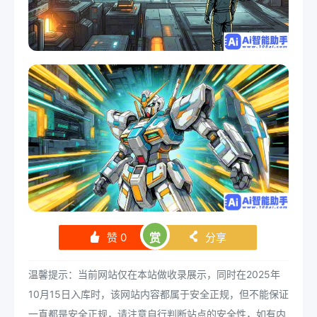
赞
0
赏
分享
󰄼
󰄯
温馨提示：当前网站仅在本站做收录展示，同时在2025年
10月15日入库时，该网站内容都属于安全正规，但不能保证
一直都是安全正规，请注意自行判断站点的安全性，如有内