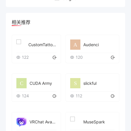
相关推荐
CustomTattoo AI
Audenci
122
120
CUDA Army
slickful
124
112
VRChat Avatar Maker
MuseSpark