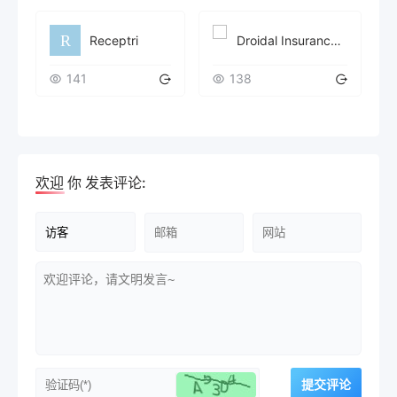
Receptri
Droidal Insurance Verification AI Agent
141
138
欢迎
你
发表评论: