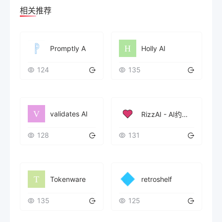
相关推荐
Promptly A
Holly AI
124
135
validates AI
RizzAI - AI约会沟通助手
128
131
Tokenware
retroshelf
135
125