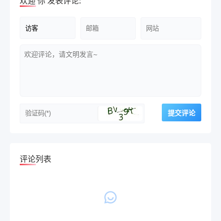
欢迎
你
发表评论:
评论列表