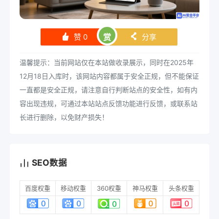
赞
0
赏
分享
󰄼
󰄯
温馨提示：当前网站仅在本站做收录展示，同时在2025年
12月18日入库时，该网站内容都属于安全正规，但不能保证
一直都是安全正规，请注意自行判断站点的安全性，如有内
容出现违规，可通过本站站点反馈功能进行反馈，或联系站
长进行删除，以免财产损失！
SEO数据
百度权重
移动权重
360权重
神马权重
头条权重