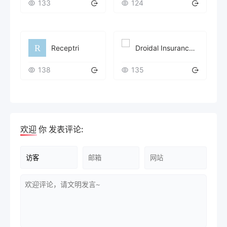
133
124
Receptri
Droidal Insurance Verification AI Agent
138
135
欢迎
你
发表评论: