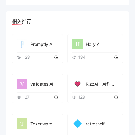
相关推荐
Promptly A
Holly AI
123
134
validates AI
RizzAI - AI约会沟通助手
127
129
Tokenware
retroshelf