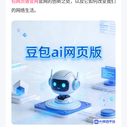
包网页版官网
官网的创新之处，以及它如何改变我们
的网络生活。