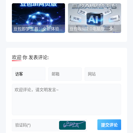
豆包即梦工具：全新体验，梦想成真
豆包视频2.0电脑版：全新体验，尽在掌中
欢迎
你
发表评论: