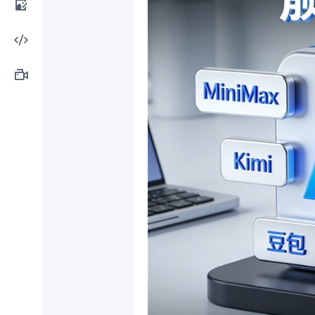
计工
AI图
具
像处
AI编
理
程工
AI视
具
频制
作