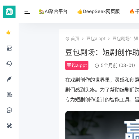
🏡AI聚合平台
👍DeepSeek网页版
🔥
👉
首页
豆包aippt
豆包剧场：短
DeepSeek
豆包剧场：短剧创作
网页
AI绘
豆包aippt
5个月前 (03-01)
版
画工
AI聊
在戏剧创作的世界里，灵感和创
具
天工
剧们感到头疼。为了帮助编剧们
AI写
专为短剧创作设计的智能工具，
具
作工
AI办
具
公工
AI提
具
示词
AI设