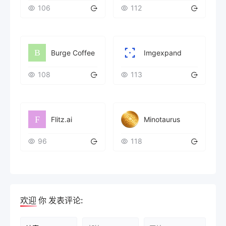
106
112
Burge Coffee
Imgexpand
108
113
Flitz.ai
Minotaurus
96
118
欢迎
你
发表评论: