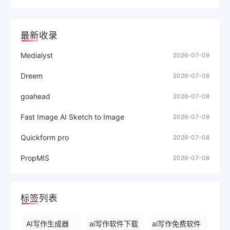
最新收录
Medialyst
2026-07-09
Dreem
2026-07-08
goahead
2026-07-08
Fast Image AI Sketch to Image
2026-07-08
Quickform pro
2026-07-08
PropMIS
2026-07-08
标签列表
AI写作生成器
ai写作软件下载
ai写作免费软件