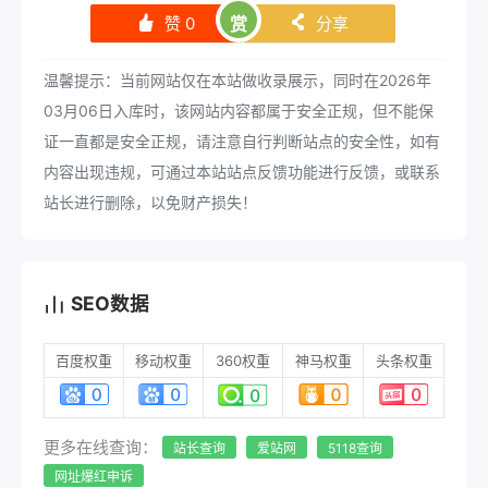
赞
0
赏
分享
󰄼
󰄯
温馨提示：当前网站仅在本站做收录展示，同时在2026年
03月06日入库时，该网站内容都属于安全正规，但不能保
证一直都是安全正规，请注意自行判断站点的安全性，如有
内容出现违规，可通过本站站点反馈功能进行反馈，或联系
站长进行删除，以免财产损失！
SEO数据
百度权重
移动权重
360权重
神马权重
头条权重
更多在线查询：
站长查询
爱站网
5118查询
网址爆红申诉