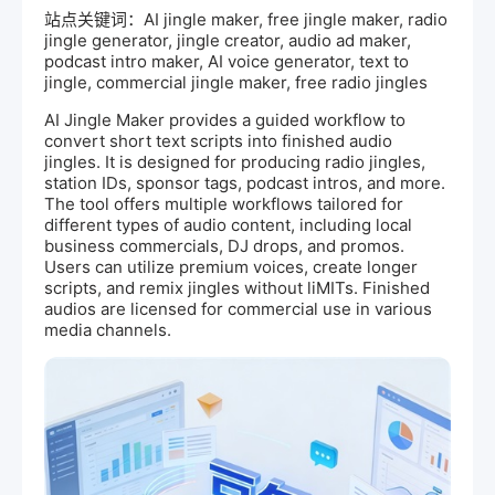
站点关键词：AI jingle maker, free jingle maker, radio
jingle generator, jingle creator, audio ad maker,
podcast intro maker, AI voice generator, text to
jingle, commercial jingle maker, free radio jingles
AI
Jingle Maker provides a guided workflow to
convert short text scripts into finished audio
jingles. It is designed for producing radio jingles,
station IDs, sponsor tags, podcast intros, and
more.
The tool offers multiple workflows tailored for
different types of audio content, including local
business commercials, DJ drops, and promos.
Users can utilize premium voices, create longer
scripts, and remix jingles without li
MIT
s. Finished
audios are licensed for commercial use in various
media channels.