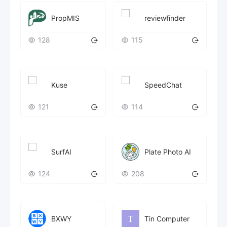
PropMIS
reviewfinder
128
115
Kuse
SpeedChat
121
114
SurfAI
Plate Photo AI
124
208
BXWY
Tin Computer