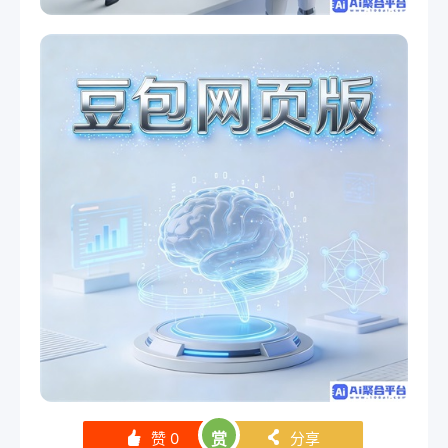
赞
0
赏
分享
󰄼
󰄯