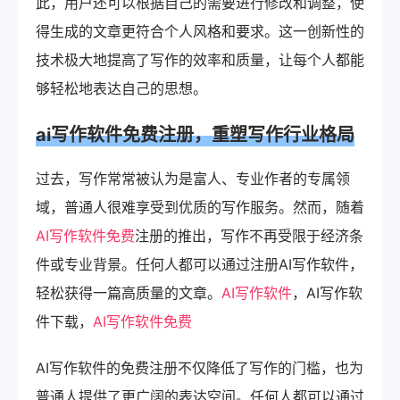
此，用户还可以根据自己的需要进行修改和调整，使
得生成的文章更符合个人风格和要求。这一创新性的
技术极大地提高了写作的效率和质量，让每个人都能
够轻松地表达自己的思想。
ai写作软件免费
注册，重塑写作行业格局
过去，写作常常被认为是富人、专业作者的专属领
域，普通人很难享受到优质的写作服务。然而，随着
AI写作软件免费
注册的推出，写作不再受限于经济条
件或专业背景。任何人都可以通过注册AI写作软件，
轻松获得一篇高质量的文章。
AI写作软件
，AI写作软
件下载，
AI写作软件免费
AI写作软件的免费注册不仅降低了写作的门槛，也为
普通人提供了更广阔的表达空间。任何人都可以通过