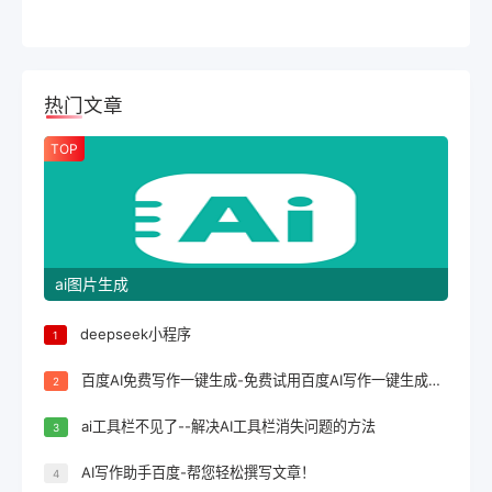
热门文章
TOP
ai图片生成
deepseek小程序
1
百度AI免费写作一键生成-免费试用百度AI写作一键生成，轻松完成文案创作！
2
ai工具栏不见了--解决AI工具栏消失问题的方法
3
AI写作助手百度-帮您轻松撰写文章！
4