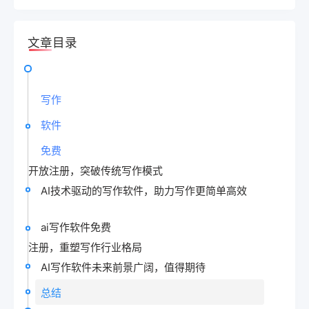
文章目录
写作
软件
免费
开放注册，突破传统写作模式
AI技术驱动的写作软件，助力写作更简单高效
ai写作软件免费
注册，重塑写作行业格局
AI写作软件未来前景广阔，值得期待
总结