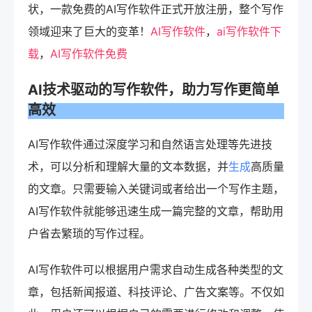
状，一款免费的AI写作软件正式开放注册，整个写作
领域迎来了巨大的变革！
AI写作软件
，
ai写作软件下
载
，
AI写作软件免费
AI技术驱动的写作软件，助力写作更简单
高效
AI写作软件通过深度学习和自然语言处理等先进技
术，可以分析和理解大量的文本数据，并
生成
高质量
的文章。只需要输入关键词或者给出一个写作主题，
AI写作软件就能够迅速生成一篇完整的文章，帮助用
户省去繁琐的写作过程。
AI写作软件可以根据用户需求自动生成各种类型的文
章，包括新闻报道、科技评论、广告文案等。不仅如