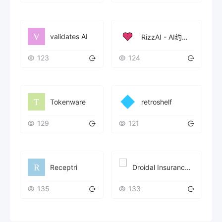
validates AI
RizzAI - AI约会沟通助手
123
124
Tokenware
retroshelf
129
121
Receptri
Droidal Insurance Verification AI Agent
135
133