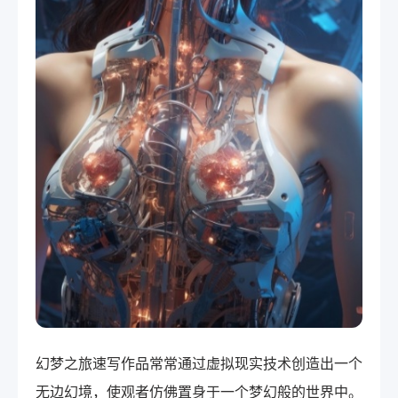
幻梦之旅速写作品常常通过虚拟现实技术创造出一个
无边幻境，使观者仿佛置身于一个梦幻般的世界中。