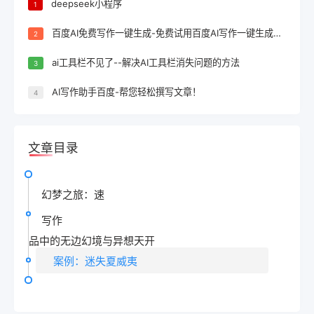
deepseek小程序
1
百度AI免费写作一键生成-免费试用百度AI写作一键生成，轻松完成文案创作！
2
ai工具栏不见了--解决AI工具栏消失问题的方法
3
AI写作助手百度-帮您轻松撰写文章！
4
文章目录
幻梦之旅：速
写作
品中的无边幻境与异想天开
案例：迷失夏威夷