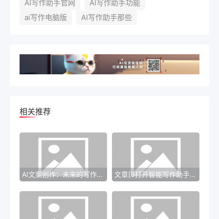
AI写作助手官网
AI写作助手功能
ai写作电脑版
AI写作助手那些
相关推荐
AI文案创作：未来的写作新趋势
文章[9打开智能写作助手]——无限创作的智慧源泉