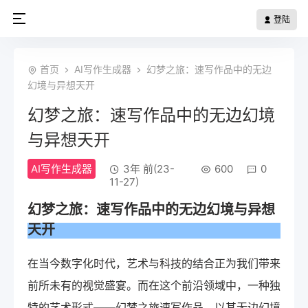
登陆
首页
AI写作生成器
幻梦之旅：速写作品中的无边
幻境与异想天开
幻梦之旅：速写作品中的无边幻境
与异想天开
AI写作生成器
3年 前(23-
600
0
11-27)
幻梦之旅：速
写作
品中的无边幻境与异想
天开
在当今数字化时代，艺术与科技的结合正为我们带来
前所未有的视觉盛宴。而在这个前沿领域中，一种独
特的艺术形式——幻梦之旅速写作品，以其无边幻境