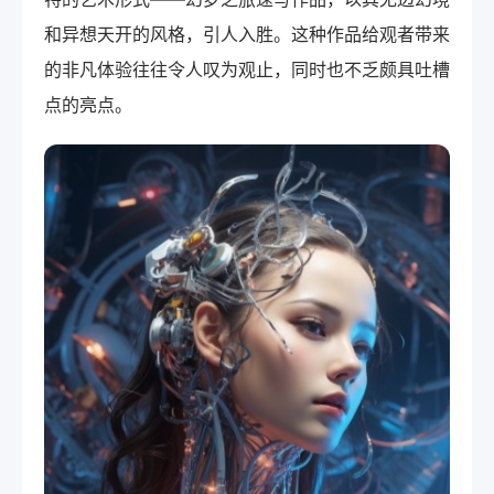
和异想天开的风格，引人入胜。这种作品给观者带来
的非凡体验往往令人叹为观止，同时也不乏颇具吐槽
点的亮点。