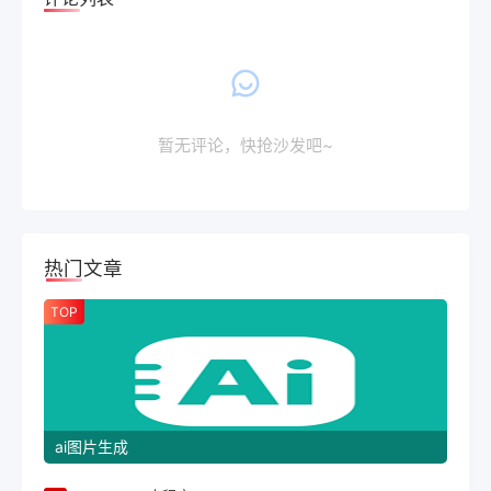
暂无评论，快抢沙发吧~
热门文章
TOP
ai图片生成