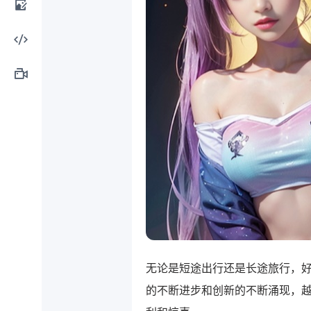
计工
AI图
具
像处
AI编
理
程工
AI视
具
频制
作
无论是短途出行还是长途旅行，
的不断进步和创新的不断涌现，