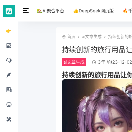
🏡AI聚合平台
👍DeepSeek网页版
🔥
👉
首页
ai文章生成
持续创新的
DeepSeek
持续创新的旅行用品
网页
AI绘
ai文章生成
3年 前(23-12-02
版
画工
AI聊
持续创新的旅行用品让
具
天工
AI写
具
作工
AI办
具
公工
AI提
具
示词
AI设