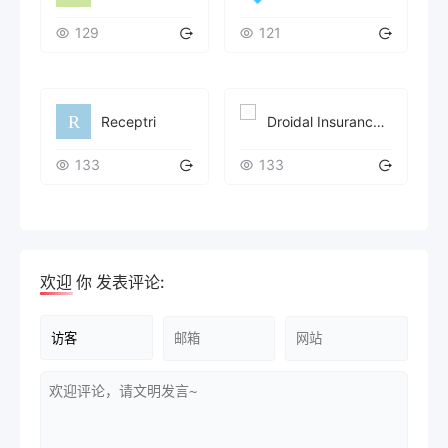
129
121
Receptri
Droidal Insurance Verification AI Agent
133
133
欢迎
你
发表评论: