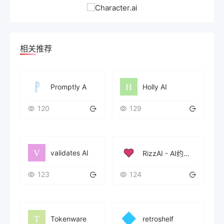
相关推荐
Promptly A
Holly AI
120
129
validates AI
RizzAI - AI约会沟通助手
123
124
Tokenware
retroshelf