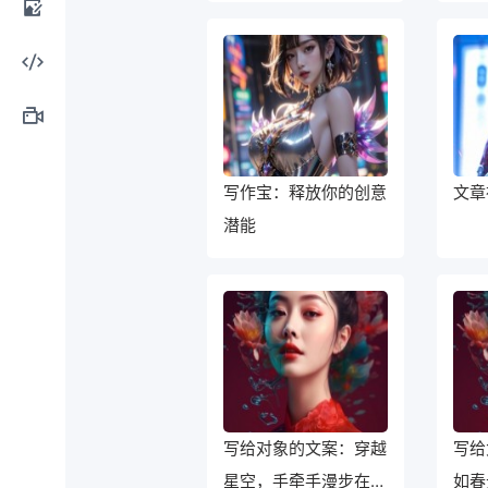
计工
AI图
具
像处
AI编
理
程工
AI视
写作宝：释放你的创意
文章
具
频制
潜能
作
写给对象的文案：穿越
写给
星空，手牵手漫步在梦
如春