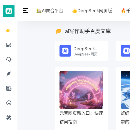
🏡AI聚合平台
👍DeepSeek网页版
🔥
👉
ai写作助手百度文库
DeepSeek
DeepSeek网页版
网页
DeepSeek网页版在线免费体验。
AI绘
版
画工
AI聊
具
天工
AI写
具
作工
AI办
具
公工
元宝网页新入口：快速
蛙蛙
AI提
访问指南
题的
具
示词
AI设