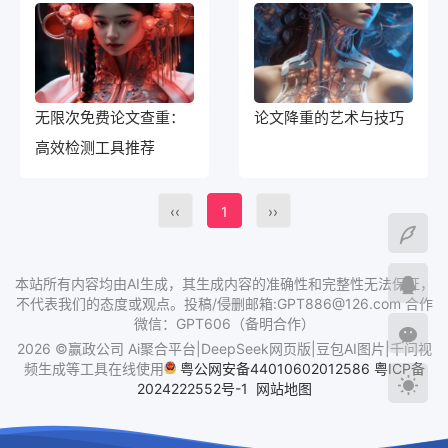
无限次免费论文查重：
论文降重的艺术与技巧
高效检测工具推荐
‹‹
1
››
本站所有内容均由AI生成，其生成内容的准确性和完整性无法保证，
不代表我们的态度或观点。投稿/侵删邮箱:GPT886@126.com 合作
微信：GPT606（备明合作）
2026 ©赢政公司 Ai聚合平台|DeepSeek网页版|豆包AI图片|千问视
频生成等工具在线使用
粤公网安备44010602012586
粤ICP备
2024222552号-1
网站地图