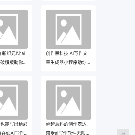
大的智能写作功能!
作新纪元!让ai
创作黑科技!AI写作文
手破解版助你突
章生成器小程序助你快
速成就佳作
钱也能写出精彩
超越意料的创作表达,
费在线AI写作
感受ai写作软件无限可