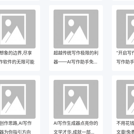
的乐趣!
启惊艳之旅!
想象的边界,尽享
超越传统写作极限的利
“开启写
写作软件的无限可能
器——AI写作助手免费
写作助
版官网
破”
创作思路,AI写作
AI写作生成器点亮你的
不用花
器为你指引方向
文学才华,成就一部佳
文章!免