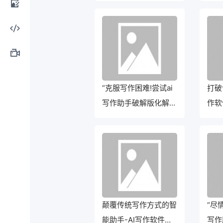
计工
AI图
具
像处
AI编
理
程工
AI视
“克服写作困难!尝试ai
打破
具
频制
写作助手破解版化解创
作软
作
作疑惑”
颠覆传统写作方式的智
“尽
能助手-AI写作软件
写作