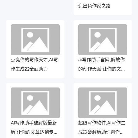
造出色作家之路
点亮你的写作天才,AI写
ai写作助手官网,解放你
作生成器全面助力
的创作天赋,让你的文章
更上层楼!
AI写作助手破解版最新
超级写作软件,AI写作生
版,让你的文章达到专业
成器破解版助你创作精