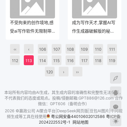
不受拘束的创作境地,感
成为写作天才,掌握AI写
受ai写作软件无限制带
作生成器破解版的秘密
来的乐趣
技巧!
‹‹
‹
106
107
108
109
110
111
112
113
114
115
116
117
118
119
120
›
››
本站所有内容均由AI生成，其生成内容的准确性和完整性无法保证，
不代表我们的态度或观点。投稿/侵删邮箱:GPT886@126.com 合作
微信：GPT606（备明合作）
2026 ©赢政公司 Ai聚合平台|DeepSeek网页版|豆包AI图片|千问视
频生成等工具在线使用
粤公网安备44010602012586
粤ICP备
2024222552号-1
网站地图