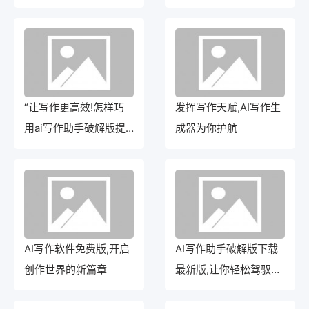
“让写作更高效!怎样巧
发挥写作天赋,AI写作生
用ai写作助手破解版提
成器为你护航
升产出”
AI写作软件免费版,开启
AI写作助手破解版下载
创作世界的新篇章
最新版,让你轻松驾驭文
字之力!