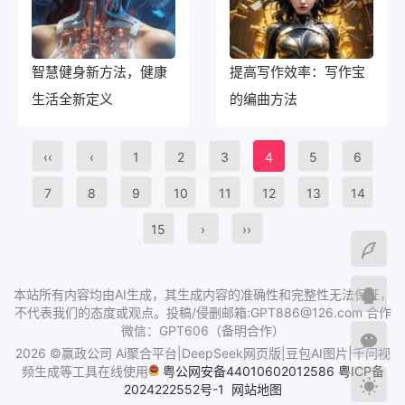
智慧健身新方法，健康
提高写作效率：写作宝
生活全新定义
的编曲方法
‹‹
‹
1
2
3
4
5
6
7
8
9
10
11
12
13
14
15
›
››
本站所有内容均由AI生成，其生成内容的准确性和完整性无法保证，
不代表我们的态度或观点。投稿/侵删邮箱:GPT886@126.com 合作
微信：GPT606（备明合作）
2026 ©赢政公司 Ai聚合平台|DeepSeek网页版|豆包AI图片|千问视
频生成等工具在线使用
粤公网安备44010602012586
粤ICP备
2024222552号-1
网站地图