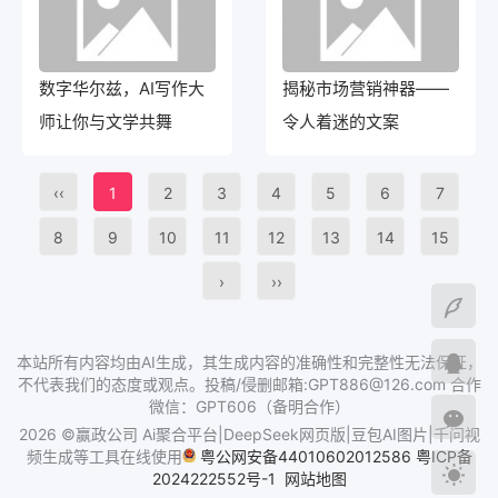
数字华尔兹，AI写作大
揭秘市场营销神器——
师让你与文学共舞
令人着迷的文案
‹‹
1
2
3
4
5
6
7
8
9
10
11
12
13
14
15
›
››
本站所有内容均由AI生成，其生成内容的准确性和完整性无法保证，
不代表我们的态度或观点。投稿/侵删邮箱:GPT886@126.com 合作
微信：GPT606（备明合作）
2026 ©赢政公司 Ai聚合平台|DeepSeek网页版|豆包AI图片|千问视
频生成等工具在线使用
粤公网安备44010602012586
粤ICP备
2024222552号-1
网站地图