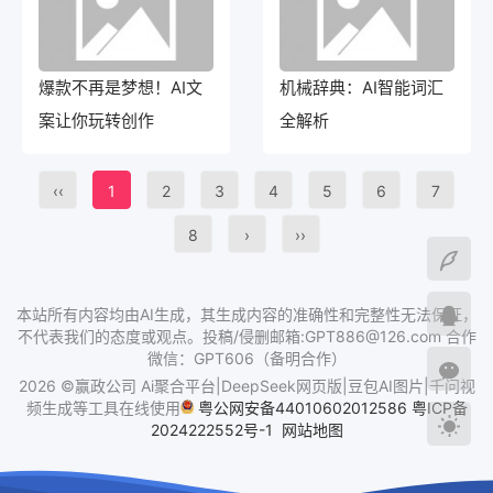
爆款不再是梦想！AI文
机械辞典：AI智能词汇
案让你玩转创作
全解析
‹‹
1
2
3
4
5
6
7
8
›
››
本站所有内容均由AI生成，其生成内容的准确性和完整性无法保证，
不代表我们的态度或观点。投稿/侵删邮箱:GPT886@126.com 合作
微信：GPT606（备明合作）
2026 ©赢政公司 Ai聚合平台|DeepSeek网页版|豆包AI图片|千问视
频生成等工具在线使用
粤公网安备44010602012586
粤ICP备
2024222552号-1
网站地图