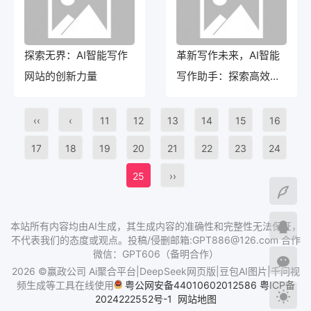
探索无界：AI智能写作
革新写作未来，AI智能
网站的创新力量
写作助手：探索高效创
作的奥秘
‹‹
‹
11
12
13
14
15
16
17
18
19
20
21
22
23
24
25
››
本站所有内容均由AI生成，其生成内容的准确性和完整性无法保证，
不代表我们的态度或观点。投稿/侵删邮箱:GPT886@126.com 合作
微信：GPT606（备明合作）
2026 ©赢政公司 Ai聚合平台|DeepSeek网页版|豆包AI图片|千问视
频生成等工具在线使用
粤公网安备44010602012586
粤ICP备
2024222552号-1
网站地图