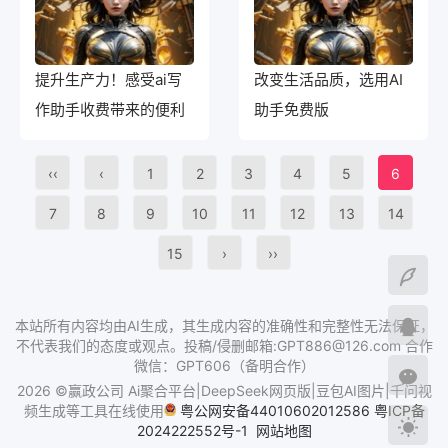
提升生产力！感受ai写
改变生活品质，选用AI
作助手收费带来的便利
助手免费版
‹‹
‹
1
2
3
4
5
6
7
8
9
10
11
12
13
14
15
›
››
本站所有内容均由AI生成，其生成内容的准确性和完整性无法保证，
不代表我们的态度或观点。投稿/侵删邮箱:GPT886@126.com 合作
微信：GPT606（备明合作）
2026 ©赢政公司 Ai聚合平台|DeepSeek网页版|豆包AI图片|千问视
频生成等工具在线使用
粤公网安备44010602012586
粤ICP备
2024222552号-1
网站地图