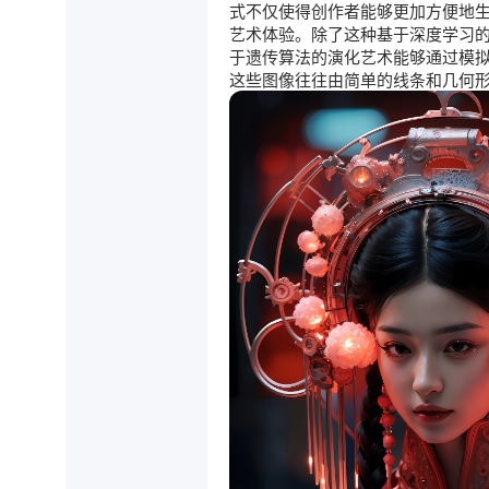
式不仅使得创作者能够更加方便地
艺术体验。除了这种基于深度学习的
于遗传算法的演化艺术能够通过模
这些图像往往由简单的线条和几何