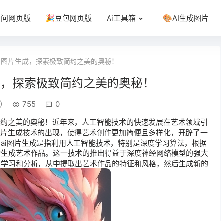
千问网页版
🎉豆包网页版
Ai工具箱
🎨AI生成图片
I图片生成，探索极致简约之美的奥秘！
成，探索极致简约之美的奥秘！
)
755
0
简约之美的奥秘！近年来，人工智能技术的快速发展在艺术领域引
图片生成
技术的出现，使得艺术创作更加简便且多样化，开辟了一
。
ai图片生成
是指利用人工智能技术，特别是深度学习算法，根据
动生成艺术作品。这一技术的推出得益于深度神经网络模型的强大
行学习和分析，从中提取出艺术作品的特征和风格，然后生成新的