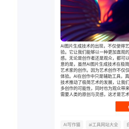
AI图片生成技术的出现，不仅使得
验。它让我们能够以一种更加直观
感。无论是创作者还是观众，都可
意的是，虽然AI图片生成技术在极
艺术家的创作。因为艺术创作不仅
体验。AI在创作中只是辅助工具，
技术推动了极简艺术的发展，让我
多创作的可能性，同时也为观众带
需要人类的原创与灵感，这才是艺
AI写作猫
ai工具网站大全