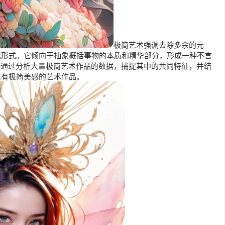
极简艺术强调去除多余的元
现形式。它倾向于抽象概括事物的本质和精华部分，形成一种不言
够通过分析大量极简艺术作品的数据，捕捉其中的共同特征，并结
具有极简美感的艺术作品。