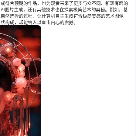
生成符合预期的作品，也为观者带来了更多与众不同、新颖有趣的
AI图片生成，还有其他技术也在探索极简艺术的奥秘。例如，基
拟自然选择的过程，让计算机自主生成符合极简美感的艺术图像。
形状构成，却能给人以直击内心的震撼。