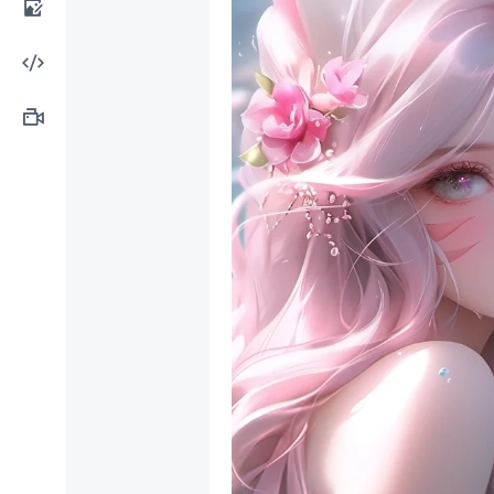
计工
AI图
具
像处
AI编
理
程工
AI视
具
频制
作