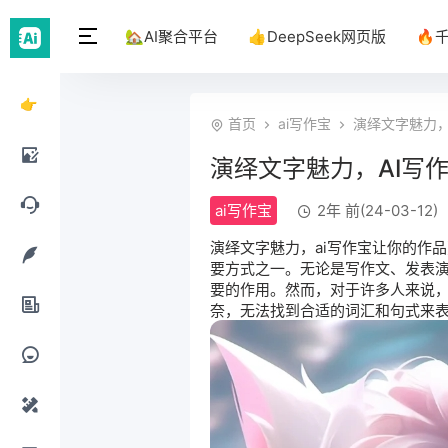
🏡AI聚合平台
👍DeepSeek网页版
🔥
👉
首页
ai写作宝
演绎文字魅力，
DeepSeek
演绎文字魅力，AI写
网页
AI绘
ai写作宝
2年 前(24-03-12)
版
画工
AI聊
演绎文字魅力，
ai写作宝
让你的作品
要方式之一。无论是写作文、发表
具
天工
要的作用。然而，对于许多人来说
AI写
奈，无法找到合适的词汇和句式来表
具
作工
AI办
具
公工
AI提
具
示词
AI设